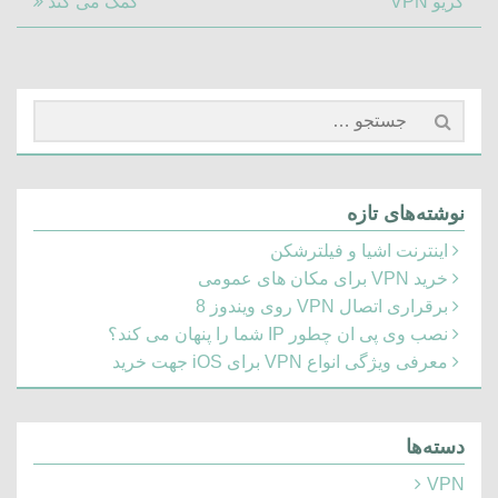
Article:
Post:
کریو VPN
کمک می کند
جستجو
برای:
نوشته‌های تازه
اینترنت اشیا و فیلترشکن
خرید VPN برای مکان های عمومی
برقراری اتصال VPN روی ویندوز 8
نصب وی پی ان چطور IP شما را پنهان می کند؟
معرفی ویژگی انواع VPN برای iOS جهت خرید
دسته‌ها
VPN