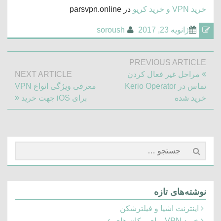
خرید VPN و خرید کریو
در parsvpn.online
ژانویه 23, 2017
soroush
راهبری
PREVIOUS ARTICLE
نوشته
Previous
مراحل غیر فعال کردن
NEXT ARTICLE
Next
Post:
تماس در Kerio Operator
معرفی ویژگی انواع VPN
Article:
خرید شده
برای iOS جهت خرید
جستجو
برای:
نوشته‌های تازه
اینترنت اشیا و فیلترشکن
خرید VPN برای مکان های عمومی