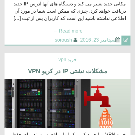
مکانی جدید تغییر می کند و دستگاه های آنها آدرس IP جدید
دریافت خواهد کرد. چیزی که ممکن است شما در مورد آن
اطلاعی نداشته باشید این است که کاربران پس از ثبت […]
→
Read more
سپتامبر 23, 2016
soroush
خرید vpn
مشکلات نشتی IP در کریو VPN
خرید VPN و یا خرید کریو یک ابزار واقعا سودمند برای حفظ