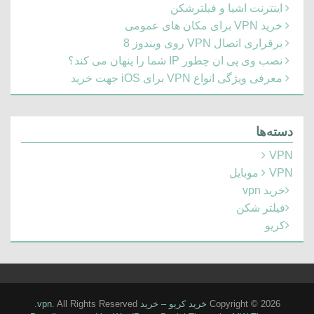
اینترنت اشیا و فیلترشکن
خرید VPN برای مکان های عمومی
برقراری اتصال VPN روی ویندوز 8
نصب وی پی ان چطور IP شما را پنهان می کند؟
معرفی ویژگی انواع VPN برای iOS جهت خرید
دسته‌ها
VPN
VPN موبایل
خرید vpn
فیلتر شکن
کریو
Copyright © 2026
خرید کریو – خرید vpn
. All Rights Reserved.