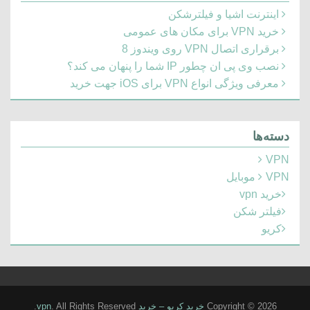
اینترنت اشیا و فیلترشکن
خرید VPN برای مکان های عمومی
برقراری اتصال VPN روی ویندوز 8
نصب وی پی ان چطور IP شما را پنهان می کند؟
معرفی ویژگی انواع VPN برای iOS جهت خرید
دسته‌ها
VPN
VPN موبایل
خرید vpn
فیلتر شکن
کریو
Copyright © 2026
خرید کریو – خرید vpn
. All Rights Reserved.