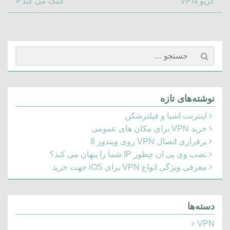
Article:
Post:
کریو VPN
کمک می کند
جستجو
برای:
نوشته‌های تازه
اینترنت اشیا و فیلترشکن
خرید VPN برای مکان های عمومی
برقراری اتصال VPN روی ویندوز 8
نصب وی پی ان چطور IP شما را پنهان می کند؟
معرفی ویژگی انواع VPN برای iOS جهت خرید
دسته‌ها
VPN