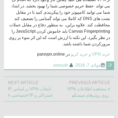
می تواند حفظ حریم خصوصی شما را بهبود بخشد. در ابتدا،
شما می توانید کامپیوتر خود را پیکربندی کنید تا در مقابل
نشت های DNS که کاملا می تواند گمنامی را تضعیف کند
محافظت کند. علاوه براین، به منظور دفاع در مقابل حملات
Canvas Fingerprinting باید خاموش کردن JavaScript را
در نظر بگیرد. این نکته با ارزش است که این اثر سوء بر روی
مرورکردن شما داشته باشد.
خرید VPN و خرید کریو
در parsvpn.online
جولای 7, 2016
soroush
راهبری
NEXT ARTICLE
PREVIOUS ARTICLE
نوشته
Next
Previous
مشاهده اطلاعات VPN
انتخاب VPN بر اساس IP
Article:
Post:
روی روترهای سیسکو
اشتراکی و IP اختصاصی