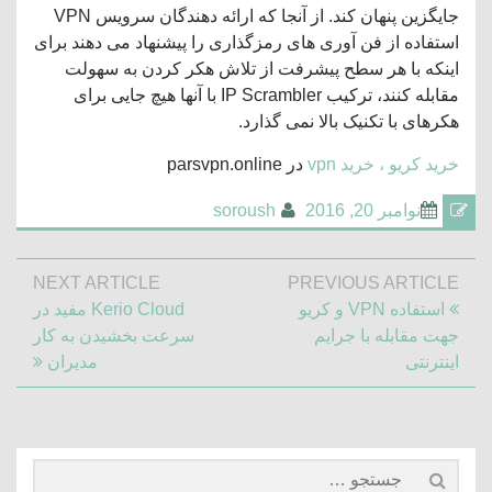
جایگزین پنهان کند. از آنجا که ارائه دهندگان سرویس VPN
استفاده از فن آوری های رمزگذاری را پیشنهاد می دهند برای
اینکه با هر سطح پیشرفت از تلاش هکر کردن به سهولت
مقابله کنند، ترکیب IP Scrambler با آنها هیچ جایی برای
هکرهای با تکنیک بالا نمی گذارد.
خرید کریو ، خرید vpn
در parsvpn.online
نوامبر 20, 2016
soroush
راهبری
NEXT ARTICLE
PREVIOUS ARTICLE
نوشته
Next
Previous
استفاده VPN و کریو
Kerio Cloud مفید در
Article:
Post:
جهت مقابله با جرایم
سرعت بخشیدن به کار
اینترنتی
مدیران
جستجو