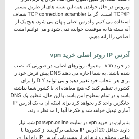
ویروس در حال خواندن همه این بسته های از طریق مسیر
TCP/IP است. اگر ما TCP connection scrambler شفاف
استفاده می کنیم و آدرس اصلی پنهان می شود، هیچ یک از
آنه بسته ها به موفقیت خوانده نمی شود و می توانیم امنیت
اضافی را ارائه دهیم.
آدرس
IP
روتر اصلی خرید vpn
در خرید vpn ، معمولا، روترهای اصلی، در صورتی که نصب
شده باشند، به شما اجازه می دهند DNS پیش فرض خود را
برای هر انتخاب خود تغییر دهید و می توانید DIY را برای
کشوری تنظیم کنید که هیچ معاهده ای با کشور شما نداشته
باشد و در تمام سطوح امن باشد. با این حال، تنظیم یک DNS
جایگزین واحد کار نخواهد کرد برای اینکه آن به یک آدرس IP
آماری تبدیل خواهد شد و هکرها آنها را مد نظر دارند.
بنابراین،در خرید vpn در سایت parsvpn.online شما نیاز
دارید حداقل 20 آدرس IP مختلف برگزینید از کشورها یا
نواحی مختلف و نرم افزار مسیریابی آدرس IP راه اندازی