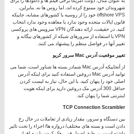
به عنوان مثال، دولت آمریکا برخی فیلم ها و دانلودها را برای
شهروندان خود ممنوع کرده اند، اما روس ها نه. بنابراین،
offshore VPS خود را از روسیه یا کشورهای مشابه، جاییکه
قانون ایالات متحده وجود ندارد یا معاهده وجود ندارد انتخاب
کنید. در حقیقت، ارائه دهندگان VPN سرویس های پروکسی
VPN با استفاده از سرورهای شبکه از کشورهای بیگانه و
تغییر آنها در فواصل منظم را پیشنهاد می کنند.
تغییر موقعیت آدرس
Mac سرور کریو
از آنجاییکه آدرس Mac شمادر بسته ها شناور است، شما می
توانید آدرس Mac دروغین استفاده کنید برای اینکه آدرس
اصلی خود را پنهان کنید. با این حال، نیاز به لیست کردن
حداقل 300 آدرس مک دروغین دارید برای اینکه هویت
اینترنتی شما را پنهان کند.
TCP Connection Scrambler
بین دستگاه و سرور، مقدار زیادی از تعاملات در حال رخ
دادن است و بسته های مختلف/ دروازه ها/ اجزاء را تحت تاثیر
داشته است. بر طبق اصول فنی، هک کردن یا نرم افزار