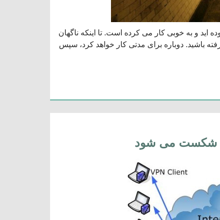
به دنبال آموزش راه اندازی سرور VPN خود با استفاده از Open VPN بوده اید و به خوبی کار می کرده است. تا اینکه ناگهان
است شما آن را ریبوت کرده باشید و یک آدرس IP جدید گرفته باشید. دوباره برای مدتی کار خواهد کرد، سپس