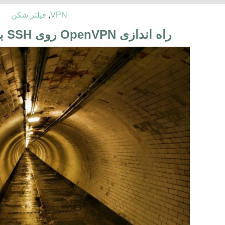
VPN
,
فیلتر شکن
راه اندازی OpenVPN روی SSH برای پنهان کردن IP