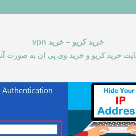
خرید کریو – خرید vpn
یت خرید کریو و خرید وی پی ان به صورت آنل
مراحل غیر فعال کردن تماس در
Kerio Operator خرید شده