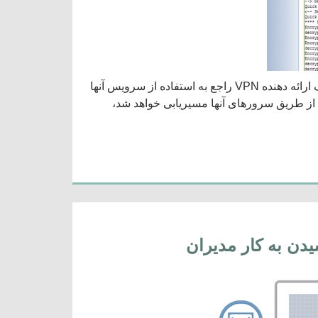
گزارش گیری VPN در ساده ترین شکل عبارت است از داده های است که یک ارائه دهنده VPN راجع به استفاده از سرویس آنها
ال اینترنت شما از طریق سرورهای آنها مسیریابی خواهد شد،